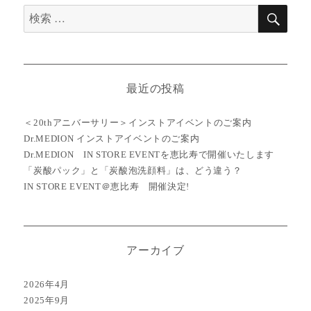
ン
検
検
索
索
対
象:
最近の投稿
＜20thアニバーサリー＞インストアイベントのご案内
Dr.MEDION インストアイベントのご案内
Dr.MEDION IN STORE EVENTを恵比寿で開催いたします
「炭酸パック」と「炭酸泡洗顔料」は、どう違う？
IN STORE EVENT＠恵比寿 開催決定!
アーカイブ
2026年4月
2025年9月