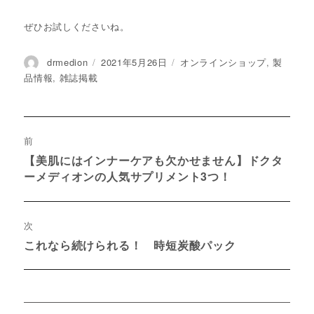
ぜひお試しくださいね。
投
drmedion
投
2021年5月26日
カ
オンラインショップ
,
製
稿
稿
テ
品情報
,
雑誌掲載
者
日:
ゴ
リ
ー
投
前
稿
【美肌にはインナーケアも欠かせません】ドクタ
過
ーメディオンの人気サプリメント3つ！
ナ
去
の
ビ
投
ゲ
次
稿:
これなら続けられる！ 時短炭酸パック
次
ー
の
シ
投
稿:
ョ