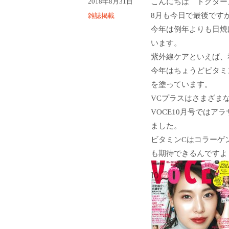
投
2018年8月31日
こんにちは ドクター
稿
8月も今日で最後です
カ
雑誌掲載
日:
テ
今年は例年よりも日焼
ゴ
います。
リ
紫外線ケアといえば、
ー
今年はちょうどビタミ
を塗っています。
VCプラスはさまざま
VOCE10月号では
ました。
ビタミンCはコラーゲ
も期待できるんですよ