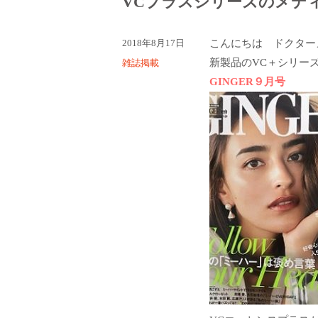
VCプラスシリーズのメデ
投
2018年8月17日
こんにちは ドクター
稿
新製品のVC＋シリー
カ
雑誌掲載
日:
テ
GINGER９月号
ゴ
リ
ー