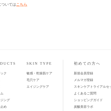
については
こちら
ODUCTS
SKIN TYPE
初めての方へ
パック
敏感・乾燥肌ケア
新規会員登録
水
毛穴ケア
メルマガ登録
液
エイジングケア
スキンケアトライアルセ
ーム
よくあるご質問
ンジング
ショッピングガイド
け止め
炭酸美容ラボ