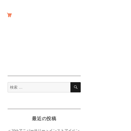
検
検
索
索
対
象:
最近の投稿
＜20thアニバーサリー＞インストアイベン