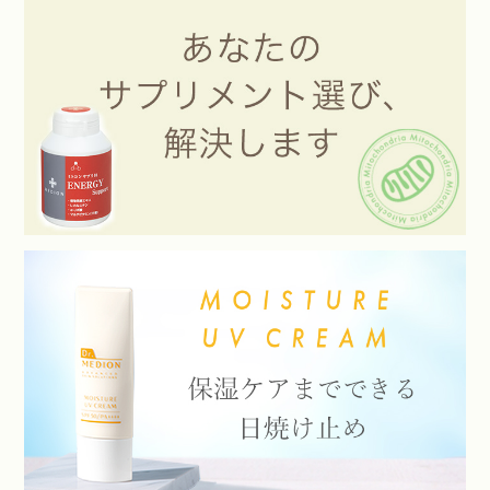
その他多数メディアで紹介されています。
詳しくは
メディア掲載
よりご確認ください。
2025.5.27
吉田瑞穂さん美容本「美肌投資」に「
スパオキシデュアルジ
ェル VCプラス
」が紹介され、藤田ニコルさん美容本「私が垢
抜けた82の方法」に「
スパオキシジェル ブライトプラス
」が
紹介されました。
また、「
スパオキシ フォーミングウォッシュ
」が美ST5月号、
美的GRAND春号に掲載されました。
その他多数メディアで紹介されています。
詳しくは
メディア掲載
よりご確認ください。
2025.1.31
「
スパオキシデュアルジェル VCプラス
」がCLASSY.、美的各
3月号に掲載されました。
また、「
炭酸シャンプー ヘッドスパ シャンプー
」がVoCE3
月号に掲載されました。
その他多数メディアで紹介されています。
詳しくは
メディア掲載
よりご確認ください。