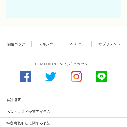
2024.7.31
「
スパオキシデュアルジェル VCプラス
」がNumero TOKYO、
LDK the Beauty、美的、MAQUIA、VoCE、美ST各9月号に掲載
されました。
その他多数メディアで紹介されています。
詳しくは
メディア掲載
よりご確認ください。
炭酸パック
スキンケア
ヘアケア
サプリメント
2024.7.29
POP UP SHOP限定で販売したコラボセットが、リクエストにお
Dr.MEDION SNS公式アカウント
答えしてオンラインショップに登場しました！
「
棺にコスメ×美容神ゆりちゃん×Dr.MEDIONコラボキャンペ
ーン
」
本日より8.7[Wed]までの10日間限定販売です。
会社概要
2024.7.17
スプレー式炭酸パックが、毛穴・角質ケア＆パーツケアに特
ベストコスメ受賞アイテム
化してリニューアルしました。
「
スパオキシデュアルジェルVCプラス
」本日オンライン先行
特定商取引法に関する表記
発売開始です。