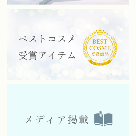
2024.12.27
「
スパオキシデュアルジェル VCプラス
」がELLE JAPON,
GLOW,MAQUIA各1月号に掲載されました。
その他多数メディアで紹介されています。
詳しくは
メディア掲載
よりご確認ください。
2024.12.5
「
クリスマスコフレ2024
」がLDK the Beauty 2024年12月号に
掲載され、「
スパオキシデュアルジェル VCプラス
」がUOMO,
素敵なあの人,non-no各12月号に掲載されました。
その他多数メディアで紹介されています。
詳しくは
メディア掲載
よりご確認ください。
2024.10.25
「
スパオキシデュアルジェル VCプラス
」がViVi、CanCam、
&ROSY MAQUIA、美的各10月号に掲載され、「
スパオキシジ
ェル ブライトプラス
」がViVi、&ROSY 各10月号に掲載されま
した。
その他多数メディアで紹介されています。
詳しくは
メディア掲載
よりご確認ください。