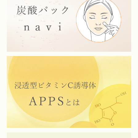
階 催物会場 GINZA COSME WORLD NEXT ➡への出店が決定
しました。
期間限定発売中のスパオキシジェル オスマンサスも登場いた
します。
この機会にぜひGINZA COSME WORLD NEXT ➡へお越しくだ
さい。
詳しくは
こちら
よりご確認ください。
2025.8.27
9月12日（金）～16日（火）の5日間、アーバンコンフォート
有楽町マルイ店にて、ドクターメディオンのインストアイベ
ントの開催が決定しました。
購入金額に応じたプレゼントやエコプロジェクトをはじめ、
素敵なゲストをお迎えしての限定セットのご用意もいたしま
す。
この機会にぜひアーバンコンフォート有楽町マルイ店へお越
しください。
詳しくは
こちら
よりご確認ください。
2025.8.6
「
スパオキシデュアルジェル VCプラス
」がMens non-no9月
号、GOLF TODAY7月号に掲載されました。