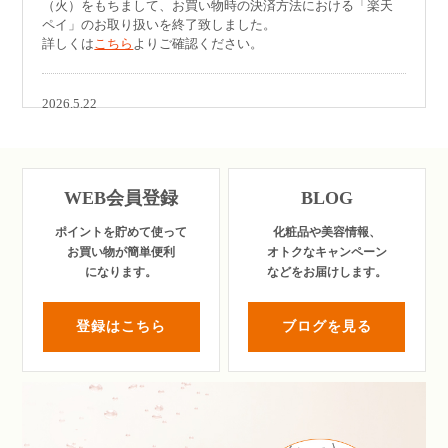
（火）をもちまして、お買い物時の決済方法における「楽天
ペイ」のお取り扱いを終了致しました。
詳しくは
こちら
よりご確認ください。
2026.5.22
「
スパオキシジェル 20thアニバーサリー
」が美的・VoCE・
MAQUIAの各6月号に掲載されました。
その他多数メディアで紹介されています。
詳しくは
メディア掲載
よりご確認ください。
WEB会員登録
BLOG
ポイントを貯めて使って
化粧品や美容情報、
2026.4.22
お買い物が簡単便利
オトクなキャンペーン
ショップイン アトレ恵比寿店（4/23-29）、阪神梅田本店
になります。
などを
お届けします。
C.CUBE(4/22-4/30)の２店舗にて、インストアイベントを開催
いたします。
購入点数に応じたプレゼントをご用意していますので、この
登録はこちら
ブログを見る
機会にぜひ店頭へお越しください。
詳しくは
こちら
よりご確認ください。
2025.10.2
10月15日（水）～10月20日（月）の６日間、銀座三越 新館7