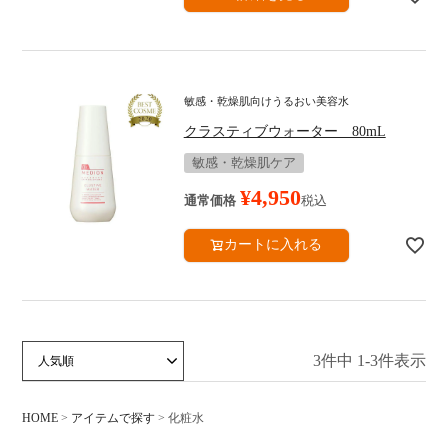
ショッピングガイド
言語（LANGUAGE）
お問い合わせ
敏感・乾燥肌向けうるおい美容水
クラスティブウォーター 80mL
敏感・乾燥肌ケア
¥
4,950
通常価格
税込
カートに入れる
3
件中
1
-
3
件表示
価格が安い順
価格が高い順
新着順
人気順
HOME
アイテムで探す
化粧水