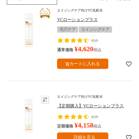
Dr.MEDIONについて
エイジングケア向けVC化粧水
お手入れステップ
VCローションプラス
毛穴ケア
エイジングケア
サービス・キャンペーン
85件
定期便のご案内
¥
4,620
通常価格
税込
キャンペーン
カートに入れる
ギフトラッピング
販売店
エイジングケア向けVC化粧水
ヘルプ・その他
【定期購入】VCローションプラス
よくあるご質問
85件
¥
4,158
定期価格
税込
ベストコスメ受賞アイテム
詳細を見る