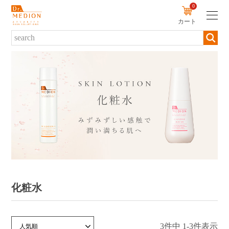
0
カート
新規会員登録
ログイン
商品について
商品一覧から探す
ブランド・シリーズから探す
カテゴリーから探す
お悩みから探す
化粧水
定期便から探す
初めての方へ
3
件中
1
-
3
件表示
価格が安い順
価格が高い順
新着順
人気順