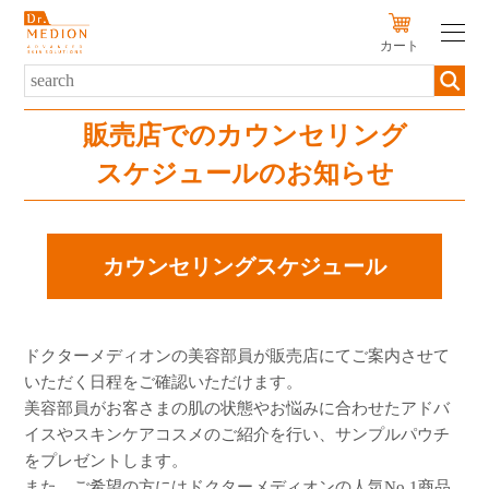
カート
新規会員登録
ログイン
販売店でのカウンセリング
スケジュールのお知らせ
SERIES
PRODUCTS
カウンセリングスケジュール
SKIN TYPE
初めての方へ
ドクターメディオンの美容部員が販売店にてご案内させて
キャンペーン
いただく日程をご確認いただけます。
美容部員がお客さまの肌の状態やお悩みに合わせたアドバ
定期便のご案内
イスやスキンケアコスメのご紹介を行い、サンプルパウチ
販売店
をプレゼントします。
また、ご希望の方にはドクターメディオンの人気No.1商品