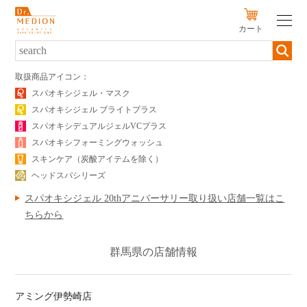
カート
新規会員登録
ログイン
取扱商品アイコン：
スパオキシジェル・マスク
スパオキシジェル ブライトプラス
SERIES
スパオキシデュアルジェルVCプラス
PRODUCTS
スパオキシフォーミングウォッシュ
スキンケア（炭酸アイテムを除く）
SKIN TYPE
ヘッドスパシリーズ
スパオキシジェル 20thアニバーサリー取り扱い店舗一覧はこ
初めての方へ
ちらから
キャンペーン
群馬県の店舗情報
定期便のご案内
販売店
アミング伊勢崎店