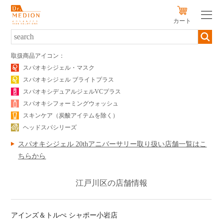
カート
新規会員登録
ログイン
取扱商品アイコン：
スパオキシジェル・マスク
スパオキシジェル ブライトプラス
SERIES
スパオキシデュアルジェルVCプラス
PRODUCTS
スパオキシフォーミングウォッシュ
スキンケア（炭酸アイテムを除く）
SKIN TYPE
ヘッドスパシリーズ
スパオキシジェル 20thアニバーサリー取り扱い店舗一覧はこ
初めての方へ
ちらから
キャンペーン
江戸川区の店舗情報
定期便のご案内
販売店
アインズ＆トルぺ シャポー小岩店