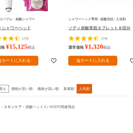
ロバブル・炭酸シャワー
シャワーヘッド専用 / 炭酸洗顔 / 入浴剤
ィシャワーヘッド
ソディ炭酸美肌タブレット８回分
17件
17件
¥
15,125
¥
1,320
価格
税込
通常価格
税込
カートに入れる
カートに入れる
替え
価格が安い順
価格が高い順
新着順
人気順
スキンケア
炭酸ヘッドスパSODY関連用品