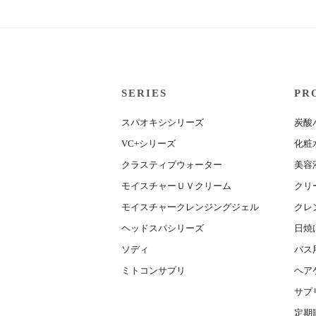
SERIES
PR
スパオキシシリーズ
炭酸
VC+シリーズ
化粧
クラスティブウォーター
美容
モイスチャーＵＶクリーム
クリ
モイスチャークレンジングジェル
クレ
ヘッドスパシリーズ
日焼
ソディ
バス
ミトコンサプリ
ヘア
サプ
定期