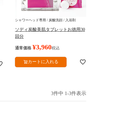
シャワーヘッド専用 / 炭酸洗顔 / 入浴剤
ソディ炭酸美肌タブレットお徳用30
回分
¥
3,960
通常価格
税込
カートに入れる
3
件中
1
-
3
件表示