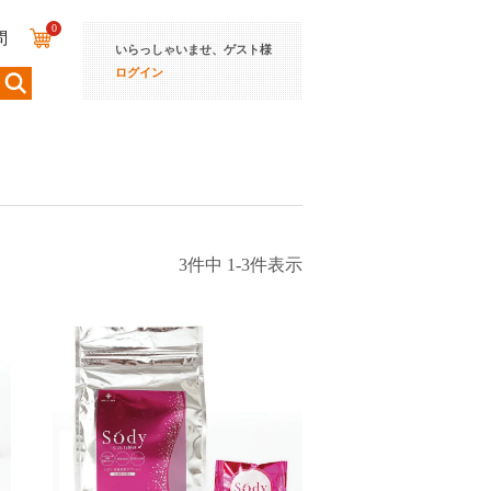
0
問
いらっしゃいませ、ゲスト様
ログイン
3
件中
1
-
3
件表示