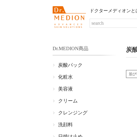
ドクターメディオンと
Dr.MEDION商品
炭
炭酸パック
並び
化粧水
美容液
クリーム
クレンジング
洗顔料
日焼け止め