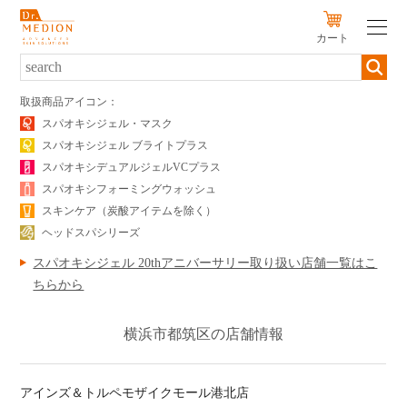
カート
新規会員登録
ログイン
取扱商品アイコン：
スパオキシジェル・マスク
スパオキシジェル ブライトプラス
SERIES
スパオキシデュアルジェルVCプラス
PRODUCTS
スパオキシフォーミングウォッシュ
スキンケア（炭酸アイテムを除く）
SKIN TYPE
ヘッドスパシリーズ
スパオキシジェル 20thアニバーサリー取り扱い店舗一覧はこ
初めての方へ
ちらから
キャンペーン
横浜市都筑区の店舗情報
定期便のご案内
販売店
アインズ＆トルペモザイクモール港北店