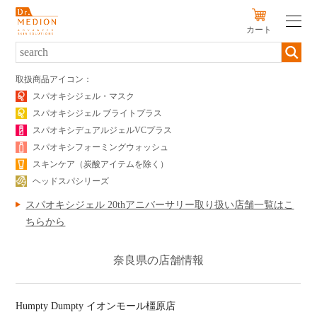
カート
新規会員登録
ログイン
取扱商品アイコン：
スパオキシジェル・マスク
スパオキシジェル ブライトプラス
SERIES
スパオキシデュアルジェルVCプラス
PRODUCTS
スパオキシフォーミングウォッシュ
スキンケア（炭酸アイテムを除く）
SKIN TYPE
ヘッドスパシリーズ
スパオキシジェル 20thアニバーサリー取り扱い店舗一覧はこ
初めての方へ
ちらから
キャンペーン
奈良県の店舗情報
定期便のご案内
販売店
Humpty Dumpty イオンモール橿原店