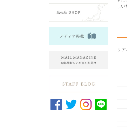
しい
リア