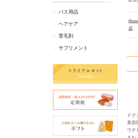
バス用品
Hum
ヘアケア
店
育毛剤
サプリメント
ドク
美容
ウチ
また