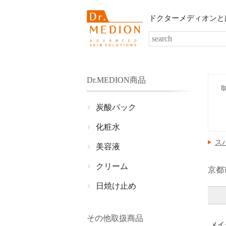
ドクターメディオンと
Dr.MEDION商品
炭酸パック
化粧水
ス
美容液
クリーム
京都
日焼け止め
その他取扱商品
メイ