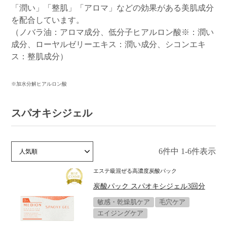
「潤い」「整肌」「アロマ」などの効果がある美肌成分
を配合しています。
（ノバラ油：アロマ成分、低分子ヒアルロン酸※：潤い
成分、ローヤルゼリーエキス：潤い成分、シコンエキ
ス：整肌成分）
※加水分解ヒアルロン酸
スパオキシジェル
6
件中
1
-
6
件表示
価格が安い順
価格が高い順
新着順
人気順
エステ級混ぜる高濃度炭酸パック
炭酸パック スパオキシジェル3回分
敏感・乾燥肌ケア
毛穴ケア
エイジングケア