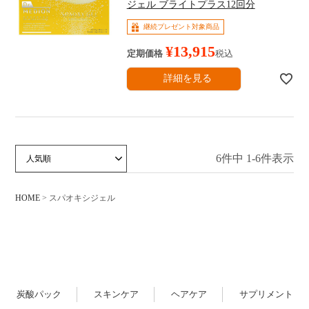
ジェル ブライトプラス12回分
継続プレゼント対象商品
¥
13,915
定期価格
税込
詳細を見る
6
件中
1
-
6
件表示
価格が安い順
価格が高い順
新着順
人気順
HOME
スパオキシジェル
炭酸パック
スキンケア
ヘアケア
サプリメント