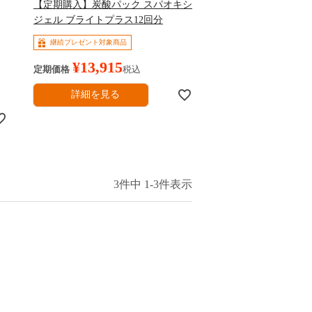
【定期購入】炭酸パック スパオキシ
ジェル ブライトプラス12回分
継続プレゼント対象商品
¥
13,915
定期価格
税込
詳細を見る
3
件中
1
-
3
件表示