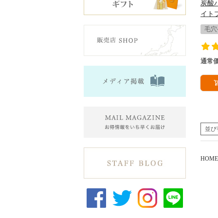
炭酸
イト
毛穴
通常
並び
HOME