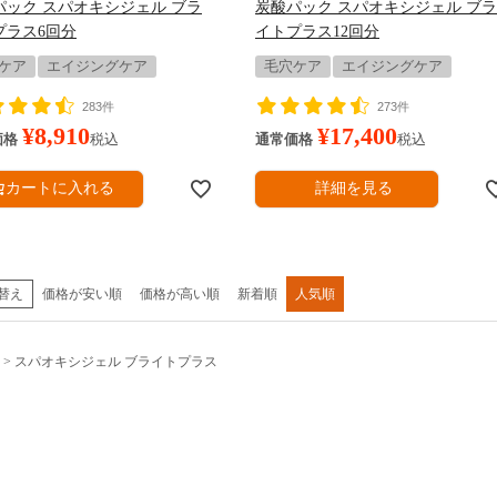
パック スパオキシジェル ブラ
炭酸パック スパオキシジェル ブラ
プラス6回分
イトプラス12回分
ケア
エイジングケア
毛穴ケア
エイジングケア
283件
273件
¥
8,910
¥
17,400
価格
税込
通常価格
税込
カートに入れる
詳細を見る
替え
価格が安い順
価格が高い順
新着順
人気順
スパオキシジェル ブライトプラス