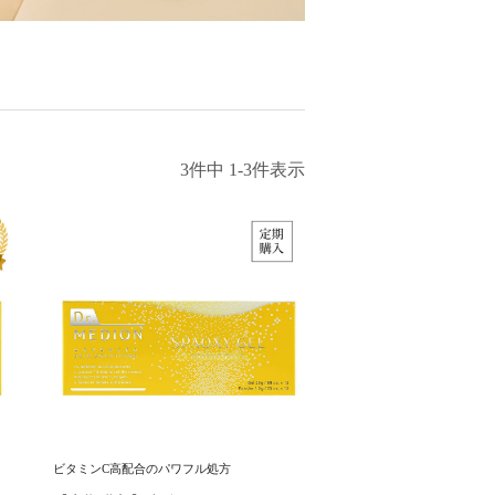
3
件中
1
-
3
件表示
ビタミンC高配合のパワフル処方