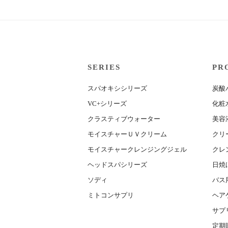
SERIES
PR
スパオキシシリーズ
炭酸
VC+シリーズ
化粧
クラスティブウォーター
美容
モイスチャーＵＶクリーム
クリ
モイスチャークレンジングジェル
クレ
ヘッドスパシリーズ
日焼
ソディ
バス
ミトコンサプリ
ヘア
サプ
定期