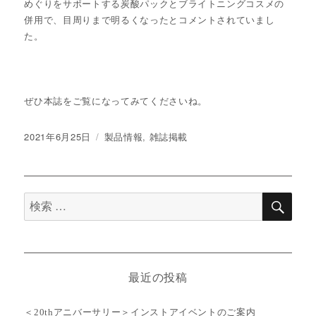
めぐりをサポートする炭酸パックとブライトニングコスメの
併用で、目周りまで明るくなったとコメントされていまし
た。
ぜひ本誌をご覧になってみてくださいね。
投
2021年6月25日
カ
製品情報
,
雑誌掲載
稿
テ
日:
ゴ
リ
ー
検
検
索
索
対
象:
最近の投稿
＜20thアニバーサリー＞インストアイベントのご案内