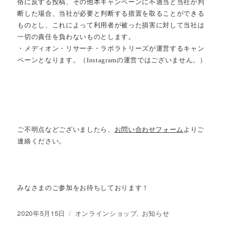
俗に反する投稿、その他本キャンペーンに不適当と当社が判
断した場合、当社が必要と判断する措置を取ることができる
ものとし、これによって利用者が被った損害に対して当社は
一切の責任を負わないものとします。
・メディオン・リサーチ・ラボラトリーズが運営するキャン
ペーンとなります。（Instagramの運営ではございません。）
ご不明点などございましたら、
お問い合わせフォーム
よりご
連絡ください。
みなさまのご参加をお待ちしております！
投
2020年5月15日
カ
オンラインショップ
,
お知らせ
稿
テ