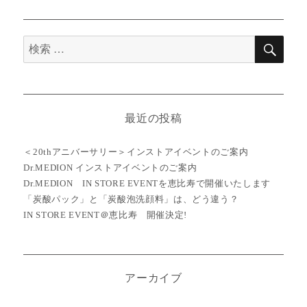
日:
ゴ
リ
ー
検
検
索
索
対
象:
最近の投稿
＜20thアニバーサリー＞インストアイベントのご案内
Dr.MEDION インストアイベントのご案内
Dr.MEDION IN STORE EVENTを恵比寿で開催いたします
「炭酸パック」と「炭酸泡洗顔料」は、どう違う？
IN STORE EVENT＠恵比寿 開催決定!
アーカイブ