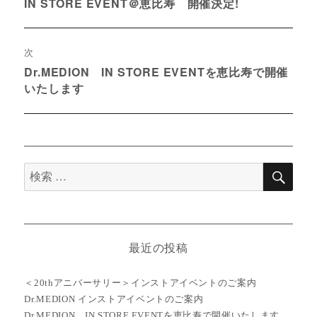
IN STORE EVENT＠恵比寿 開催決定!
過
ナ
去
の
ビ
次
投
ゲ
稿:
Dr.MEDION IN STORE EVENTを恵比寿で開催
次
いたします
の
ー
投
シ
稿:
ョ
ン
検
検
索
索
対
象:
最近の投稿
＜20thアニバーサリー＞インストアイベントのご案内
Dr.MEDION インストアイベントのご案内
Dr.MEDION IN STORE EVENTを恵比寿で開催いたします