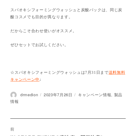
スパオキシフォーミングウォッシュと炭酸パックは、同じ炭
酸コスメでも目的が異なります。
だからこそ合わせ使いがオススメ。
ぜひセットでお試しください。
☆スパオキシフォーミングウォッシュは7月31日まで
送料無料
キャンペーン中
♩
投
drmedion
投
2023年7月26日
カ
キャンペーン情報
,
製品
稿
稿
テ
情報
者
日:
ゴ
リ
ー
投
前
稿