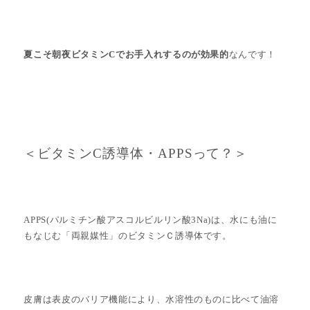
夏こそ朝夜ビタミンCでお手入れするのが効果的
なんです！
＜ビタミンC誘導体・APPSって？＞
APPS(パルミチン酸アスコルビルリン酸3Na)は、水にも油に
もなじむ「両親媒性」のビタミンＣ誘導体です。
皮膚は表皮のバリア機能により、水溶性のものに比べて油溶