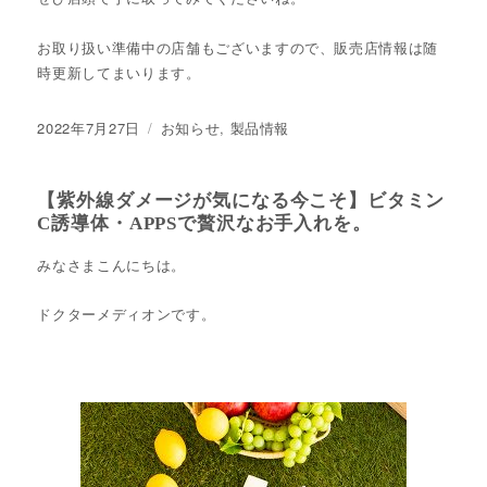
お取り扱い準備中の店舗もございますので、販売店情報は随
時更新してまいります。
投
2022年7月27日
カ
お知らせ
,
製品情報
稿
テ
日:
ゴ
リ
【紫外線ダメージが気になる今こそ】ビタミン
ー
C誘導体・APPSで贅沢なお手入れを。
みなさまこんにちは。
ドクターメディオンです。