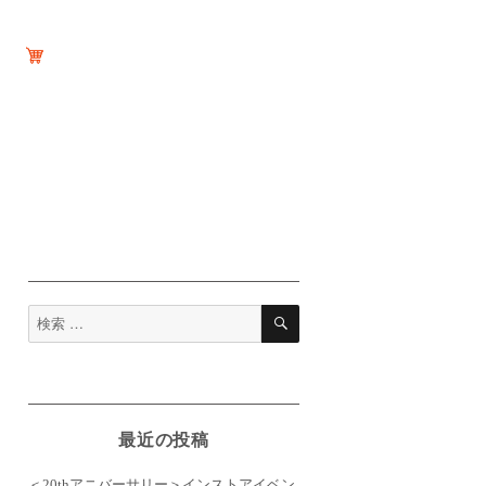
検
検
索
索
対
象:
最近の投稿
＜20thアニバーサリー＞インストアイベン