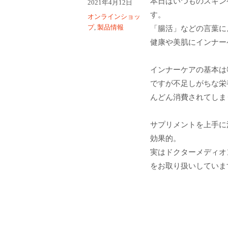
本日はいつものスキン
投
2021年4月12日
者
稿
す。
カ
オンラインショッ
日:
テ
プ
,
製品情報
「腸活」などの言葉に
ゴ
健康や美肌にインナー
リ
ー
インナーケアの基本は
ですが不足しがちな栄
んどん消費されてしま
サプリメントを上手に
効果的。
実はドクターメディオ
をお取り扱いしていま