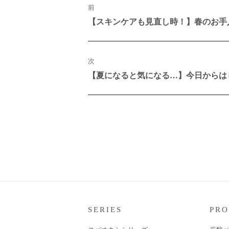
ナ
前
ビ
【スキンケアも見直し時！】春のお手
過
ゲ
去
ー
の
シ
投
ョ
稿:
ン
次
【夏になると気になる…】今日からは
次
の
投
稿:
SERIES
PR