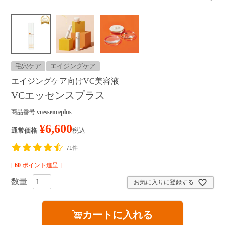
Dr.MEDIONについて
お手入れステップ
サービス・キャンペーン
毛穴ケア
エイジングケア
定期便のご案内
エイジングケア向けVC美容液
VCエッセンスプラス
キャンペーン
商品番号
vcessenceplus
ギフトラッピング
¥
6,600
通常価格
税込
販売店
71件
[
60
ポイント進呈 ]
ヘルプ・その他
お気に入りに登録する
よくあるご質問
ベストコスメ受賞アイテム
カートに入れる