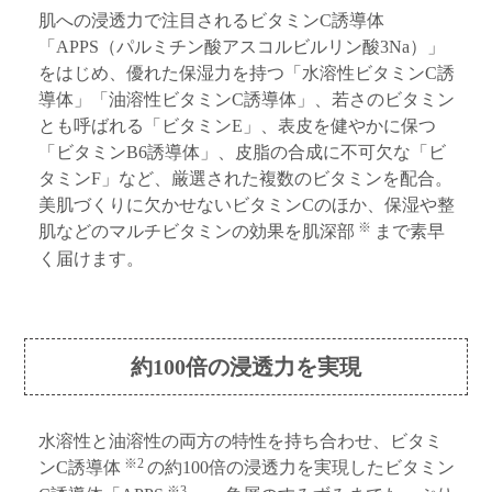
肌への浸透力で注目されるビタミンC誘導体
「APPS（パルミチン酸アスコルビルリン酸3Na）」
をはじめ、優れた保湿力を持つ「水溶性ビタミンC誘
導体」「油溶性ビタミンC誘導体」、若さのビタミン
とも呼ばれる「ビタミンE」、表皮を健やかに保つ
「ビタミンB6誘導体」、皮脂の合成に不可欠な「ビ
タミンF」など、厳選された複数のビタミンを配合。
美肌づくりに欠かせないビタミンCのほか、保湿や整
※
肌などのマルチビタミンの効果を肌深部
まで素早
く届けます。
約100倍の浸透力を実現
水溶性と油溶性の両方の特性を持ち合わせ、ビタミ
※2
ンC誘導体
の約100倍の浸透力を実現したビタミン
※3