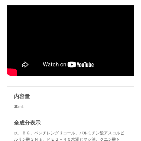
内容量
30mL
全成分表示
水、ＢＧ、ペンチレングリコール、パルミチン酸アスコルビ
ルリン酸３Ｎａ、ＰＥＧ－４０水添ヒマシ油、クエン酸Ｎ