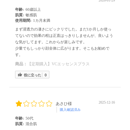
2026-01-29
年齢:
60歳以上
肌質:
敏感肌
使用期間:
1カ月未満
まず浸透力の凄さにビックリでした。まだ1か月しか使っ
てないので効果の程は正直はっきりしませんが、良いよう
な気がしてます。これからが楽しみです。
少量でもしっかり顔全体に広がります。そこもお勧めで
す。
商品：
【定期購入】VCエッセンスプラス
役に立った
0
2025-12-16
あさひ様
購入確認済み
年齢:
50代
肌質:
混合肌