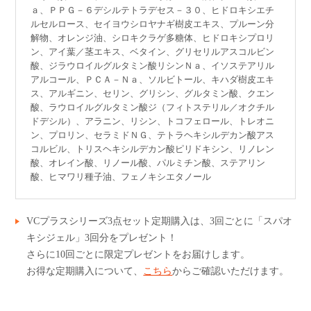
ａ、ＰＰＧ－６デシルテトラデセス－３０、ヒドロキシエチ
ルセルロース、セイヨウシロヤナギ樹皮エキス、プルーン分
解物、オレンジ油、シロキクラゲ多糖体、ヒドロキシプロリ
ン、アイ葉／茎エキス、ベタイン、グリセリルアスコルビン
酸、ジラウロイルグルタミン酸リシンＮａ、イソステアリル
アルコール、ＰＣＡ－Ｎａ、ソルビトール、キハダ樹皮エキ
ス、アルギニン、セリン、グリシン、グルタミン酸、クエン
酸、ラウロイルグルタミン酸ジ（フィトステリル／オクチル
ドデシル）、アラニン、リシン、トコフェロール、トレオニ
ン、プロリン、セラミドＮＧ、テトラヘキシルデカン酸アス
コルビル、トリスヘキシルデカン酸ピリドキシン、リノレン
酸、オレイン酸、リノール酸、パルミチン酸、ステアリン
酸、ヒマワリ種子油、フェノキシエタノール
VCプラスシリーズ3点セット定期購入は、3回ごとに「スパオ
キシジェル」3回分をプレゼント！
さらに10回ごとに限定プレゼントをお届けします。
お得な定期購入について、
こちら
からご確認いただけます。