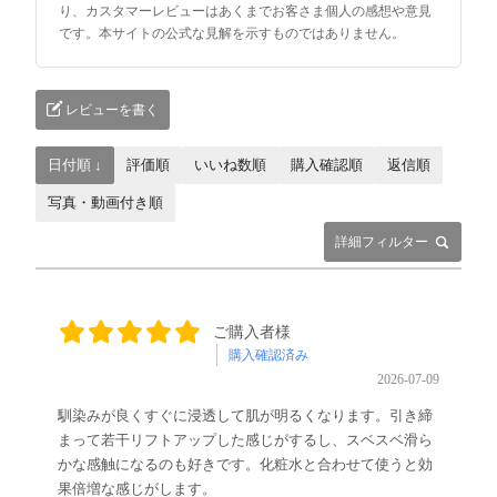
り、カスタマーレビューはあくまでお客さま個人の感想や意見
です。本サイトの公式な見解を示すものではありません。
レビューを書く
日付順 ↓
評価順
いいね数順
購入確認順
返信順
写真・動画付き順
詳細フィルター
ご購入者様
購入確認済み
2026-07-09
馴染みが良くすぐに浸透して肌が明るくなります。引き締
まって若干リフトアップした感じがするし、スベスベ滑ら
かな感触になるのも好きです。化粧水と合わせて使うと効
果倍増な感じがします。