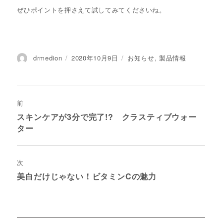
ぜひポイントを押さえて試してみてくださいね。
投
drmedion
投
2020年10月9日
カ
お知らせ
,
製品情報
稿
稿
テ
者
日:
ゴ
リ
投
ー
前
稿
スキンケアが3分で完了!? クラスティブウォー
過
ター
ナ
去
の
ビ
投
ゲ
次
稿:
美白だけじゃない！ビタミンCの魅力
次
ー
の
シ
投
稿:
ョ