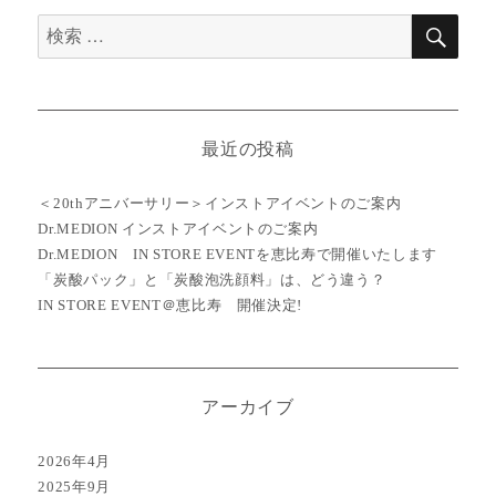
ン
検
検
索
索
対
象:
最近の投稿
＜20thアニバーサリー＞インストアイベントのご案内
Dr.MEDION インストアイベントのご案内
Dr.MEDION IN STORE EVENTを恵比寿で開催いたします
「炭酸パック」と「炭酸泡洗顔料」は、どう違う？
IN STORE EVENT＠恵比寿 開催決定!
アーカイブ
2026年4月
2025年9月