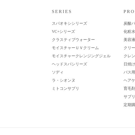
SERIES
PR
スパオキシシリーズ
炭酸
VC+シリーズ
化粧
クラスティブウォーター
美容
モイスチャーＵＶクリーム
クリ
モイスチャークレンジングジェル
クレ
ヘッドスパシリーズ
日焼
ソディ
バス
ラ・シオンヌ
ヘア
ミトコンサプリ
育毛
サプ
定期