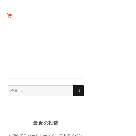
検
検
索
索
対
象:
最近の投稿
＜20thアニバーサリー＞インストアイベン