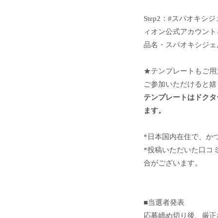
Step2：#スパオキ
ィオン公式アカウント
品名・スパオキシジェ
★テンプレートもご用
ご参加いただけると嬉
テンプレートはドクター
ます。
*日本国内在住で、か
*投稿いただいた口コ
合がございます。
■当選者発表
応募締め切り後、厳正