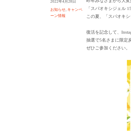
昨年みなさまから大変
投
2022年4月28日
者
稿
「スパオキシジェル 1
カ
お知らせ
,
キャンペ
日:
テ
ーン情報
この夏、「スパオキシ
ゴ
リ
復活を記念して、Inst
ー
抽選で5名さまに限定
ぜひご参加ください。