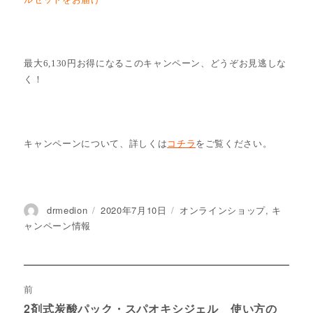
最大6,130円お得になるこのキャンペーン、どうぞお見逃しな
く！
キャンペーンについて、詳しくは
コチラ
をご覧ください。
投
drmedion
投
2020年7月10日
カ
オンラインショップ
,
キ
稿
稿
テ
ャンペーン情報
者
日:
ゴ
リ
ー
投
前
稿
2剤式炭酸パック・スパオキシジェル 使い方の
過