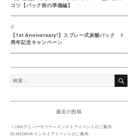
コツ【パック前の準備編】
ナ
去
の
ビ
投
ゲ
次
稿:
【1st Anniversary!】スプレー式炭酸パック 1
次
ー
周年記念キャンペーン
の
シ
投
稿:
ョ
ン
検
検
索
索
対
象:
最近の投稿
＜20thアニバーサリー＞インストアイベントのご案内
Dr.MEDION インストアイベントのご案内