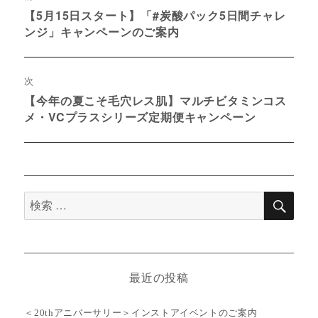
稿
【5月15日スタート】「#炭酸パック5日間チャレ
過
ンジ」キャンペーンのご案内
ナ
去
の
ビ
投
ゲ
次
稿:
【今年の夏こそ毛穴レス肌】マルチビタミンコス
次
ー
メ・VCプラスシリーズ定期便キャンペーン
の
シ
投
稿:
ョ
ン
検
検
索
索
対
象:
最近の投稿
＜20thアニバーサリー＞インストアイベントのご案内