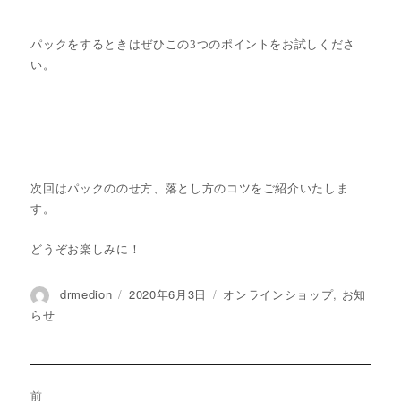
パックをするときはぜひこの3つのポイントをお試しくださ
い。
次回はパックののせ方、落とし方のコツをご紹介いたしま
す。
どうぞお楽しみに！
投
drmedion
投
2020年6月3日
カ
オンラインショップ
,
お知
稿
稿
テ
らせ
者
日:
ゴ
リ
ー
投
前