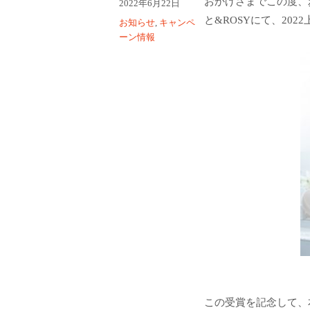
おかげさまでこの度、
投
2022年6月22日
者
稿
と&ROSYにて、20
カ
お知らせ
,
キャンペ
日:
テ
ーン情報
ゴ
リ
ー
この受賞を記念して、