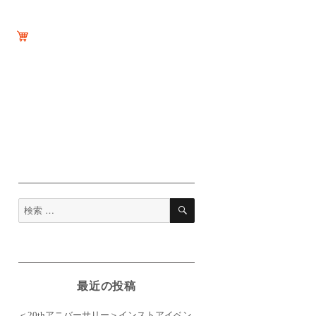
検
検
索
索
対
象:
最近の投稿
＜20thアニバーサリー＞インストアイベン