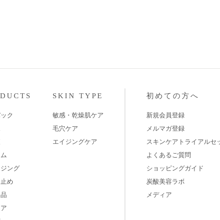
ODUCTS
SKIN TYPE
初めての方へ
パック
敏感・乾燥肌ケア
新規会員登録
水
毛穴ケア
メルマガ登録
液
エイジングケア
スキンケアトライアルセ
ーム
よくあるご質問
ンジング
ショッピングガイド
け止め
炭酸美容ラボ
用品
メディア
ケア