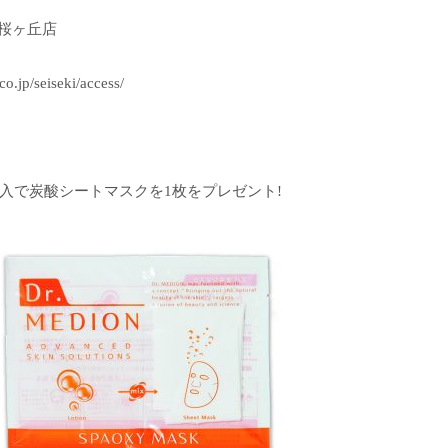
桜ヶ丘店
o.jp/seiseki/access/
購入で炭酸シートマスクを1枚をプレゼント!