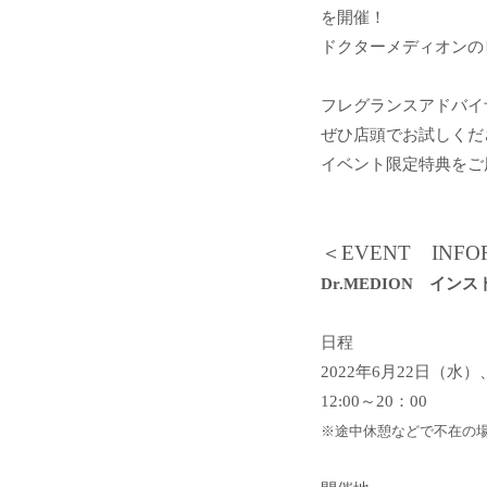
を開催！
ドクターメディオンの
フレグランスアドバイ
ぜひ店頭でお試しくだ
イベント限定特典をご
＜EVENT INFO
Dr.MEDION イン
日程
2022年6月22日（水
12:00～20：00
※途中
休憩
など
で
不在
の