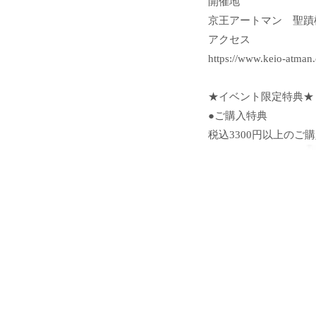
開催地
京王アートマン 聖蹟
アクセス
https://www.keio-atman.c
★イベント限定特典★
●ご購入特典
税込3300円以上のご