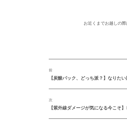
お近くまでお越しの際
投
稿
ナ
前
ビ
【炭酸パック、どっち派？】なりたい
過
ゲ
去
ー
の
シ
投
ョ
稿:
ン
次
【紫外線ダメージが気になる今こそ】
次
の
投
稿: