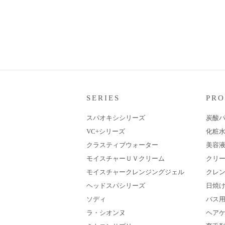
SERIES
PR
スパオキシシリーズ
炭酸
VC+シリーズ
化粧
クラスティブウォーター
美容
モイスチャーＵＶクリーム
クリ
モイスチャークレンジングジェル
クレ
ヘッドスパシリーズ
日焼
ソディ
バス
ラ・シオンヌ
ヘア