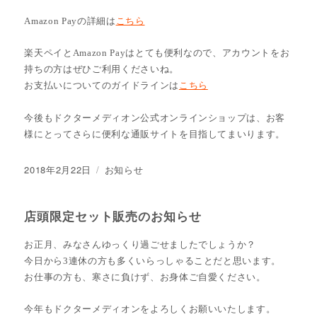
Amazon Payの詳細は
こちら
楽天ペイとAmazon Payはとても便利なので、アカウントをお
持ちの方はぜひご利用くださいね。
お支払いについてのガイドラインは
こちら
今後もドクターメディオン公式オンラインショップは、お客
様にとってさらに便利な通販サイトを目指してまいります。
投
2018年2月22日
カ
お知らせ
稿
テ
日:
ゴ
リ
店頭限定セット販売のお知らせ
ー
お正月、みなさんゆっくり過ごせましたでしょうか？
今日から3連休の方も多くいらっしゃることだと思います。
お仕事の方も、寒さに負けず、お身体ご自愛ください。
今年もドクターメディオンをよろしくお願いいたします。