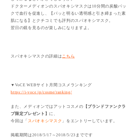
ドクターメディオンのスパオキシマスクは10分間の炭酸パッ
クで血行を促進し、【パッと明るい透明感と引き締まった素
肌になる】とクチコミでも評判のスパオキシマスク。
翌日の鏡を見るのが楽しみになりますよ。
スパオキシマスクの詳細は
こちら
▼VoCE WEBサイト月間コスメランキング
https://i-voce.jp/cosme/ranking/
また、メディオンではアットコスメの
【ブランドファンクラ
ブ限定プレゼント】
に、
今回は「
スパオキシマスク
」をエントリーしています。
掲載期間は2018/5/17～2018/5/23までです