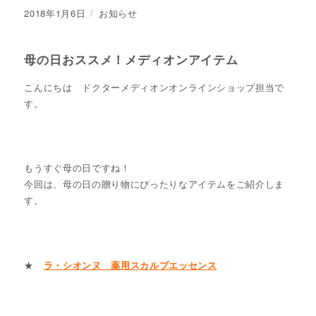
投
2018年1月6日
カ
お知らせ
稿
テ
日:
ゴ
リ
母の日おススメ！メディオンアイテム
ー
こんにちは ドクターメディオンオンラインショップ担当で
す。
もうすぐ母の日ですね！
今回は、母の日の贈り物にぴったりなアイテムをご紹介しま
す。
★
ラ・シオンヌ 薬用スカルプエッセンス