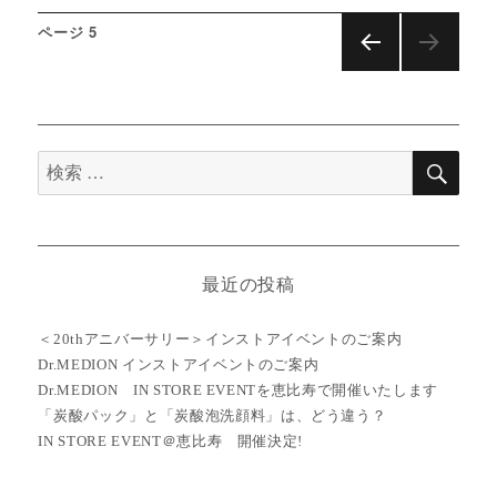
リ
投
ページ
5
ー
前のペ
稿
ージ
ナ
検
検
索
索
ビ
対
象:
ゲ
最近の投稿
ー
＜20thアニバーサリー＞インストアイベントのご案内
Dr.MEDION インストアイベントのご案内
シ
Dr.MEDION IN STORE EVENTを恵比寿で開催いたします
「炭酸パック」と「炭酸泡洗顔料」は、どう違う？
ョ
IN STORE EVENT＠恵比寿 開催決定!
ン