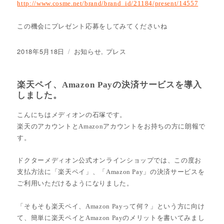
http://www.cosme.net/brand/brand_id/21184/present/14557
この機会にプレゼント応募をしてみてくださいね
投
2018年5月18日
カ
お知らせ
,
プレス
稿
テ
日:
ゴ
リ
楽天ペイ、Amazon Payの決済サービスを導入
ー
しました。
こんにちはメディオンの石塚です。
楽天のアカウントとAmazonアカウントをお持ちの方に朗報で
す。
ドクターメディオン公式オンラインショップでは、この度お
支払方法に「楽天ペイ」、「Amazon Pay」の決済サービスを
ご利用いただけるようになりました。
「そもそも楽天ペイ、Amazon Payって何？」という方に向け
て、簡単に楽天ペイとAmazon Payのメリットを書いてみまし