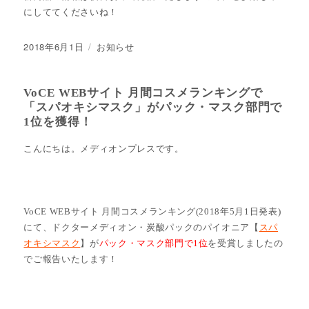
にしててくださいね！
投
2018年6月1日
カ
お知らせ
稿
テ
日:
ゴ
リ
VoCE WEBサイト 月間コスメランキングで
ー
「スパオキシマスク」がパック・マスク部門で
1位を獲得！
こんにちは。メディオンプレスです。
VoCE WEBサイト 月間コスメランキング(2018年5月1日発表)
にて、ドクターメディオン・炭酸パックのパイオニア【
スパ
オキシマスク
】が
パック・マスク部門で1位
を受賞しましたの
でご報告いたします！