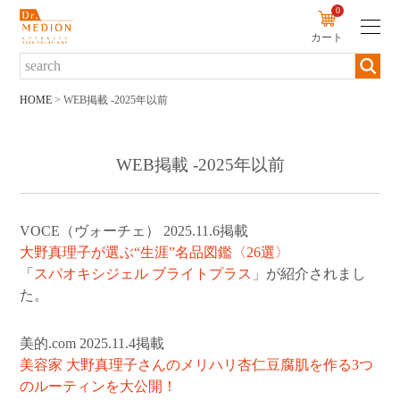
0
カート
新規会員登録
ログイン
HOME
WEB掲載 -2025年以前
商品について
WEB掲載 -2025年以前
商品一覧から探す
ブランド・シリーズから探す
VOCE（ヴォーチェ） 2025.11.6掲載
大野真理子が選ぶ“生涯”名品図鑑〈26選〉
カテゴリーから探す
「
スパオキシジェル ブライトプラス
」が紹介されまし
お悩みから探す
た。
定期便から探す
美的.com 2025.11.4掲載
美容家 大野真理子さんのメリハリ杏仁豆腐肌を作る3つ
初めての方へ
のルーティンを大公開！