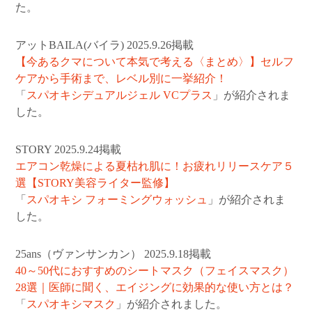
た。
ショッピングガイド
言語（LANGUAGE）
アットBAILA(バイラ) 2025.9.26掲載
【今あるクマについて本気で考える〈まとめ〉】セルフ
お問い合わせ
ケアから手術まで、レベル別に一挙紹介！
「
スパオキシデュアルジェル VCプラス
」が紹介されま
した。
STORY 2025.9.24掲載
エアコン乾燥による夏枯れ肌に！お疲れリリースケア５
選【STORY美容ライター監修】
「
スパオキシ フォーミングウォッシュ
」が紹介されま
した。
25ans（ヴァンサンカン） 2025.9.18掲載
40～50代におすすめのシートマスク（フェイスマスク）
28選｜医師に聞く、エイジングに効果的な使い方とは？
「
スパオキシマスク
」が紹介されました。