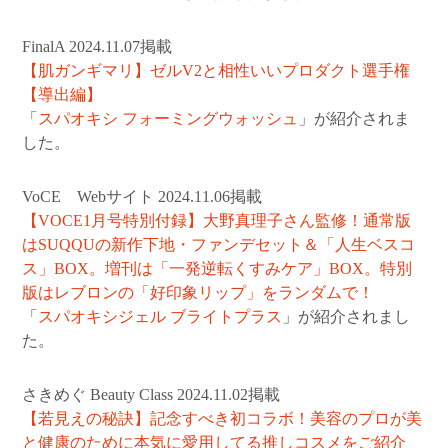
FinalA 2024.11.07掲載
【肌ガンギマリ】ゼルV2と相性いいプロダクト選手権
【導出編】
「
スパオキシ フォーミングウォッシュ
」が紹介されま
した。
VoCE Webサイト 2024.11.06掲載
【VOCE1月号特別付録】大野真理子さん監修！通常版
はSUQQUの新作下地・ファンデセット＆「人生ベスコ
ス」BOX。増刊は「一発逆転くすみケア」BOX。特別
版はレブロンの「好印象リップ」をランダムで！
「
スパオキシジェル ブライトプラス
」が紹介されまし
た。
さきめぐ Beauty Class 2024.11.02掲載
【若見えの秘訣】記念すべき初コラボ！美容のプロが美
と健康のために本気に愛用してる推しコスメをご紹介