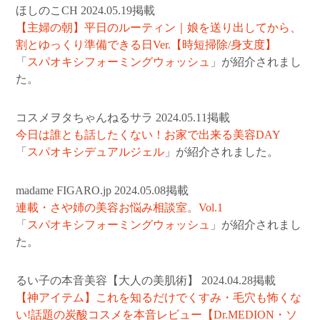
ほしのこCH 2024.05.19掲載
【主婦の朝】平日のルーティン｜娘を送り出してから、
割とゆっくり準備できる日Ver.【時短掃除/身支度】
「
スパオキシフォーミングウォッシュ
」が紹介されまし
た。
コスメヲタちゃんねるサラ 2024.05.11掲載
今日は誰とも話したくない！お家で出来る美容DAY
「
スパオキシデュアルジェル
」が紹介されました。
madame FIGARO.jp 2024.05.08掲載
連載・さや姉の美容お悩み相談室。Vol.1
「
スパオキシフォーミングウォッシュ
」が紹介されまし
た。
るい子の本音美容【大人の美肌術】 2024.04.28掲載
【神アイテム】これを知るだけでくすみ・毛穴も怖くな
い!話題の炭酸コスメを本音レビュー【Dr.MEDION・ソ