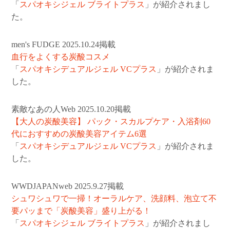
「
スパオキシジェル ブライトプラス
」が紹介されまし
Dr.MEDIONについて
た。
お手入れステップ
men's FUDGE 2025.10.24掲載
血行をよくする炭酸コスメ
サービス・キャンペーン
「
スパオキシデュアルジェル VCプラス
」が紹介されま
定期便のご案内
した。
キャンペーン
素敵なあの人Web 2025.10.20掲載
【大人の炭酸美容】 パック・スカルプケア・入浴剤60
ギフトラッピング
代におすすめの炭酸美容アイテム6選
販売店
「
スパオキシデュアルジェル VCプラス
」が紹介されま
した。
ヘルプ・その他
WWDJAPANweb 2025.9.27掲載
よくあるご質問
シュワシュワで一掃！オーラルケア、洗顔料、泡立て不
要パッまで「炭酸美容」盛り上がる！
ベストコスメ受賞アイテム
「
スパオキシジェル ブライトプラス
」が紹介されまし