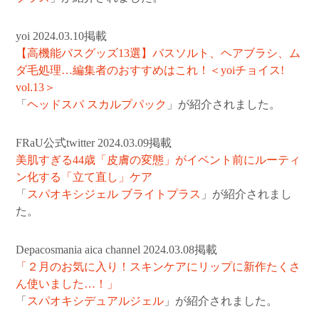
yoi 2024.03.10掲載
【高機能バスグッズ13選】バスソルト、ヘアブラシ、ム
ダ毛処理…編集者のおすすめはこれ！＜yoiチョイス!
vol.13＞
「
ヘッドスパ スカルプパック
」が紹介されました。
FRaU公式twitter 2024.03.09掲載
美肌すぎる44歳「皮膚の変態」がイベント前にルーティ
ン化する「立て直し」ケア
「
スパオキシジェル ブライトプラス
」が紹介されまし
た。
Depacosmania aica channel 2024.03.08掲載
「２月のお気に入り！スキンケアにリップに新作たくさ
ん使いました…！」
「
スパオキシデュアルジェル
」が紹介されました。