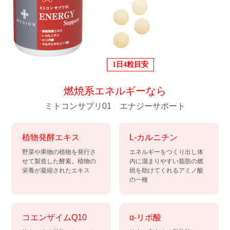
1日4粒目安
燃焼系エネルギーなら
ミトコンサプリ01 エナジーサポート
植物発酵エキス
L-カルニチン
野菜や果物の植物を発行さ
エネルギーをつくり出し体
せて製造した酵素。植物の
内に溜まりやすい脂肪の燃
栄養が凝縮されたエキス
焼を助けてくれるアミノ酸
の一種
コエンザイムQ10
α-リポ酸