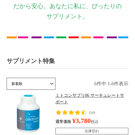
だから安心。あなたに私に、ぴったりの
サプリメント。
サプリメント特集
6
件中
1
-
6
件表示
価格が安い順
価格が高い順
新着順
人気順
ミトコンサプリ06 サーキュレートサ
ポート
15件
¥
3,780
通常価格
税込
在庫切れ