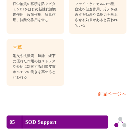
疲労物質の蓄積を防ぐビタ
ファイトケミカルの一種。
ミンB1をはじめ新陳代謝促
血液を促進作用、冷えを改
進作用、殺菌作用、解毒作
善する効果や免疫力を向上
用、抗酸化作用を含む
させる効果があると言われ
ている
甘草
消炎や抗潰痬、鎮静、緩下
に優れた作用の他ストレス
や炎症に対抗する副腎皮質
ホルモンの働きを高めると
いわれる
商品ページへ
05
SOD Support