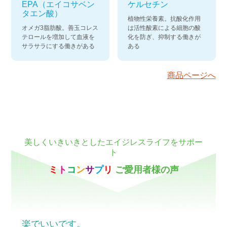
EPA（エイコサベン
ケルセチン
タエン酸）
植物性栄養素。抗酸化作用
オメガ3脂肪酸。善玉コレス
は活性酸素による細胞の酸
テロールを増加して血液を
化を防ぎ、抑制する働きが
サラサラにする働きがある
ある
商品ページへ
美しくいきいきとしたエイジレスライフをサポー
ト
ミ
ト
コ
ン
サ
プ
リ
ご愛用者様の声
楽でいいです。