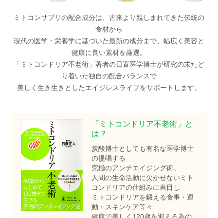
Dr.MEDIONについて
ミトコンサプリの配合成分は、古来より親しまれてきた伝統の
お手入れステップ
食材から
現代の医学・栄養学に基づいた最新の成分まで、幅広く美容と
健康に良い素材を厳選。
サービス・キャンペーン
「ミトコンドリア不老術」著者の日置医学博士が研究の末たど
定期便のご案内
り着いた独自の配合バランスで
美しく生き生きとしたエイジレスライフをサポートします。
キャンペーン
ギフトラッピング
「ミトコンドリア不老術」と
は？
販売店
炭酸博士としても有名な医学博士
の提唱する
ヘルプ・その他
究極のアンチエイジング術。
人間の生命活動に欠かせないミト
よくあるご質問
コンドリアの仕組みに着目し
ミトコンドリアを鍛える食事・運
ベストコスメ受賞アイテム
動・スキンケア等々
健康で美しく120歳を迎える為の