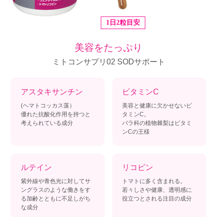
1日2粒目安
美容をたっぷり
ミトコンサプリ02 SODサポート
アスタキサンチン
ビタミンC
(ヘマトコッカス藻）
美容と健康に欠かせないビ
優れた抗酸化作用を持つと
タミンC。
考えられている成分
バラ科の植物棘梨はビタミ
ンCの王様
ルテイン
リコピン
紫外線や青色光に対してサ
トマトに多く含まれる。
ングラスのような働きをす
若々しさや健康、透明感に
る加齢とともに不足しがち
役立つとされる注目の成分
な成分