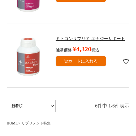
ミトコンサプリ01 エナジーサポート
¥
4,320
通常価格
税込
カートに入れる
6
件中
1
-
6
件表示
価格が安い順
価格が高い順
新着順
人気順
HOME
サプリメント特集