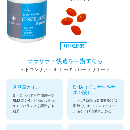
1日2粒目安
サラサラ・快適を目指すなら
ミトコンサプリ06 サーキュレートサポート
月見草オイル
DHA（ドコサヘキサ
エン酸）
ヨーロッパで更年期障害や
RMS等女性に特有の女性ホ
オメガ3系列の多価不飽和脂
ルモンバランスを調整する
肪酸で、血中コレステロー
効果
ル値を下げる働きがある