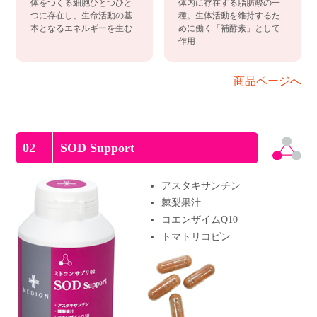
体をつくる細胞ひとつひと
体内に存在する脂肪酸の一
つに存在し、生命活動の基
種。生体活動を維持するた
本となるエネルギーを生む
めに働く「補酵素」として
作用
商品ページへ
02
SOD Support
アスタキサンチン
棘梨果汁
コエンザイムQ10
トマトリコピン