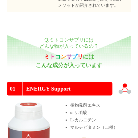
ショッピングガイド
メソッドが紹介されています。
言語（LANGUAGE）
お問い合わせ
Q.ミトコンサプリには
どんな物が入っているの？
ミ
ト
コ
ン
サ
プ
リ
には
こんな成分が入っています
01
ENERGY Support
植物発酵エキス
α-リポ酸
L-カルニチン
マルチビタミン（11種）