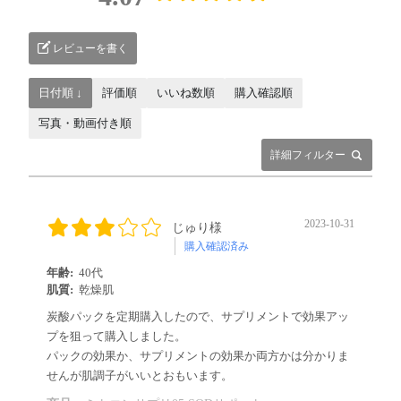
レビューを書く
日付順 ↓
評価順
いいね数順
購入確認順
写真・動画付き順
詳細フィルター
2023-10-31
じゅり様
購入確認済み
年齢:
40代
肌質:
乾燥肌
炭酸パックを定期購入したので、サプリメントで効果アッ
プを狙って購入しました。
パックの効果か、サプリメントの効果か両方かは分かりま
せんが肌調子がいいとおもいます。