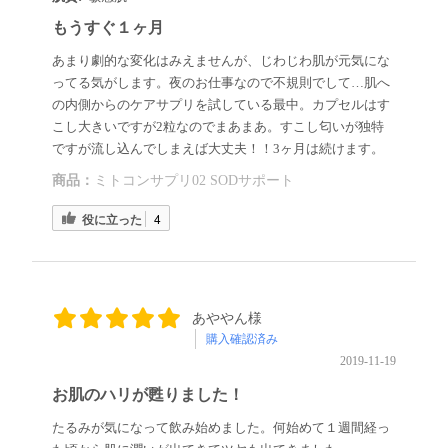
もうすぐ１ヶ月
あまり劇的な変化はみえませんが、じわじわ肌が元気にな
ってる気がします。夜のお仕事なので不規則でして…肌へ
の内側からのケアサプリを試している最中。カプセルはす
こし大きいですが2粒なのでまあまあ。すこし匂いが独特
ですが流し込んでしまえば大丈夫！！3ヶ月は続けます。
商品：
ミトコンサプリ02 SODサポート
役に立った
4
あややん様
購入確認済み
2019-11-19
お肌のハリが甦りました！
たるみが気になって飲み始めました。何始めて１週間経っ