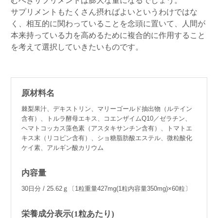
むべきサプリメントは膨大な量になるでしょう。
サプリメントもたくさん摂ればよいというわけではな
く、相互的に関わっていることを念頭に置いて、人間が
本来持っている力を高めるために複合的に作用すること
を考えて選択していきたいものです。
原材料名
棘梨果汁、デキストリン、マリーゴールド抽出物（ルテイン
含有）、トルラ酵母エキス、コエンザイムQ10／ゼラチン、
ヘマトコッカス藻色素（アスタキサンチン含有）、トマトエ
キス末（リコピン含有）、ショ糖脂肪酸エステル、微粒酸化
ケイ素、アルギン酸カリウム
内容量
30日分 / 25.62ｇ〔1粒重量427mg(1粒内容量350mg)×60粒〕
栄養成分表示(1粒あたり)