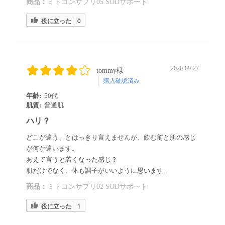
商品：
ミトコンサプリ05 SODサポート
役に立った
0
2020-09-27
tommy様
購入確認済み
年齢:
50代
肌質:
普通肌
ハリ？
どこが違う、とはっきり言えませんが、飲む前と肌の感じ
が何か違います。
あえて言うと若くなった感じ？
肌だけでなく、体も調子がいいように思います。
商品：
ミトコンサプリ02 SODサポート
役に立った
1