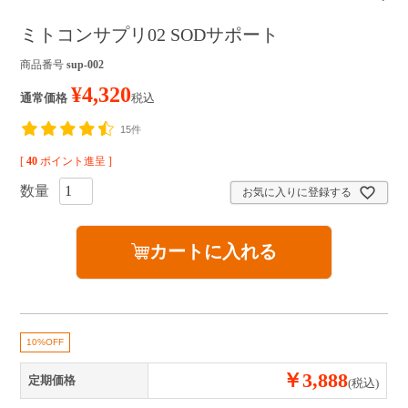
Dr.MEDIONについて
ミトコンサプリ02 SODサポート
お手入れステップ
商品番号
sup-002
¥
4,320
通常価格
税込
サービス・キャンペーン
15件
定期便のご案内
[
40
ポイント進呈 ]
キャンペーン
お気に入りに登録する
ギフトラッピング
カートに入れる
販売店
ヘルプ・その他
よくあるご質問
10%OFF
￥3,888
ベストコスメ受賞アイテム
定期価格
(税込)