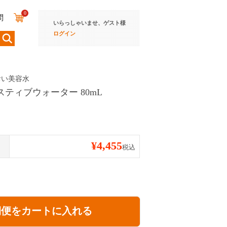
0
問
いらっしゃいませ、ゲスト様
ログイン
おい美容水
ティブウォーター 80mL
¥
4,455
税込
期便をカートに入れる