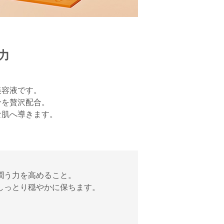
力
美容液です。
分を贅沢配合。
な肌へ導きます。
潤う力を高めること。
しっとり穏やかに保ちます。