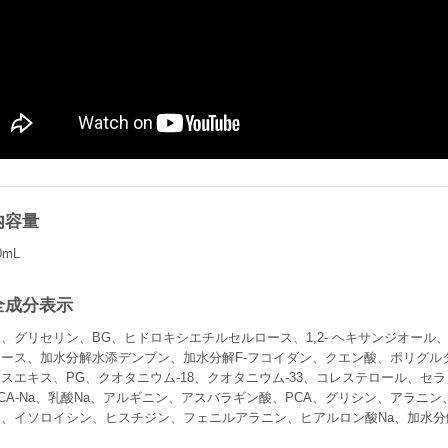
内容量
0mL
全成分表示
水、グリセリン、BG、ヒドロキシエチルセルロース、1,2- ヘキサンジオー
ロース、加水分解水添デンブン、加水分解F-フコイダン、クエン酸、ポリグル
スエキス、PG、クオタニウム-18、クオタニウム-33、コレステロール、セラ
CA-Na、乳酸Na、アルギニン、アスバラギン酸、PCA、グリシン、アラニ
ン、イソロイシン、ヒスチジン、フェニルアラニン、ヒアルロン酸Na、加水分