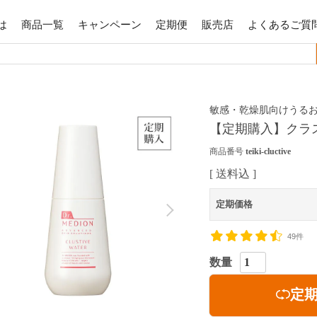
は
商品一覧
キャンペーン
定期便
販売店
よくあるご質
敏感・乾燥肌向けうる
【定期購入】クラス
商品番号
teiki-cluctive
送料込
定期価格
49件
定