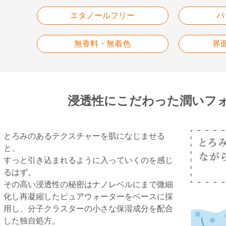
エタノールフリー
パ
無香料・無着色
界
浸透性にこだわった
潤いフ
とろみのあるテクスチャーを肌になじませる
と、
すっと引き込まれるように入っていくのを感じ
るはず。
その高い浸透性の秘密はナノレベルにまで微細
化し再凝縮したピュアウォーターをベースに採
用し、分子クラスターの小さな保湿成分を配合
した独自処方。