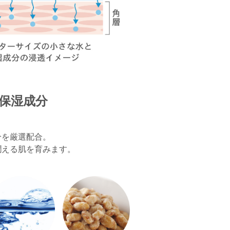
保湿成分
分を厳選配合。
潤える肌を育みます。