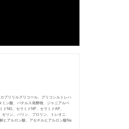
ル、カプリリルグリコール、グリコシルトレハ
タミン酸、バチルス発酵物、ジャニアルベ
ミドNG、セラミドNP、セラミドAP、
ン、セリン、パリン、ブロリン、トレオニ
解ヒアルロン酸、アセチルヒアルロン酸Na