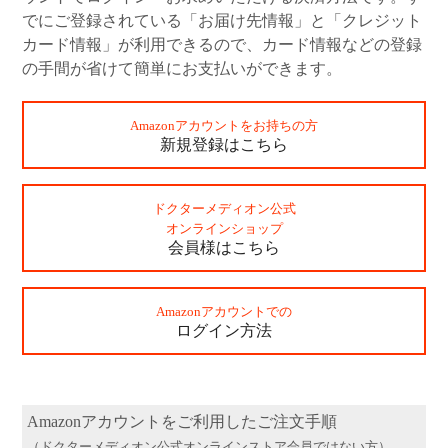
Dr.MEDIONについて
でにご登録されている「お届け先情報」と「クレジット
カード情報」が利用できるので、カード情報などの登録
お手入れステップ
の手間が省けて簡単にお支払いができます。
サービス・キャンペーン
Amazonアカウントをお持ちの方
新規登録はこちら
定期便のご案内
キャンペーン
ドクターメディオン公式
オンラインショップ
ギフトラッピング
会員様はこちら
販売店
Amazonアカウントでの
ログイン方法
ヘルプ・その他
よくあるご質問
ベストコスメ受賞アイテム
Amazonアカウントをご利用したご注文手順
（ドクターメディオン公式オンラインストア会員ではない方）