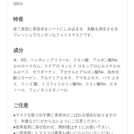
ショッピングガイド
3回分
言語（LANGUAGE）
特長
お問い合わせ
使う直前に美容水をシートにしみ込ませ、炭酸を発生させる
フレッシュでカンタンなフェイスマスクです。
成分
水、BG、ペンチレングリコール、クエン酸、アルギン酸Na、
セルロースガム、ステアロ キシヒド ロキシプロピルメチルセ
ルロース、カラギーナン、アセチルヒアルロン酸Na、加水分
解コラーゲン、アルテミアエキス、アマモエキス、バラ エキ
ス、リンゴ 酸、トコフェリルリン酸Na、クエン酸Na、エタ
ノール、フェノキシエタノール
ご注意
●マスクを取り出す際に美容水がこぼれる場合がありますの
で、衣服などにかからないようにご注意ください。
●使用直前に混ぜ合わせ、開封後はすぐにお使い下さい。
●一度使用したマスクは再度お使いにならないでください。