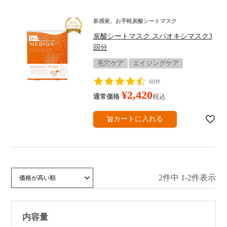
Dr.MEDIONについて
新感覚。お手軽炭酸シートマスク
お手入れステップ
炭酸シートマスク スパオキシマスク3
回分
サービス・キャンペーン
毛穴ケア
エイジングケア
定期便のご案内
60件
¥
2,420
通常価格
税込
キャンペーン
カートに入れる
ギフトラッピング
販売店
ヘルプ・その他
2
件中
1
-
2
件表示
価格が安い順
価格が高い順
新着順
人気順
よくあるご質問
ベストコスメ受賞アイテム
内容量